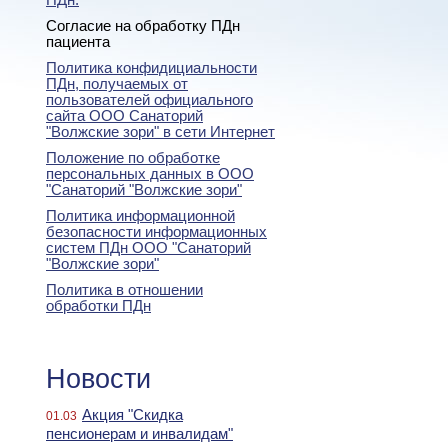
ПДн.
Согласие на обработку ПДн
пациента
Политика конфидициальности
ПДн, получаемых от
пользователей официального
сайта ООО Санаторий
"Волжские зори" в сети Интернет
Положение по обработке
персональных данных в ООО
"Санаторий "Волжские зори"
Политика информационной
безопасности информационных
систем ПДн ООО "Санаторий
"Волжские зори"
Политика в отношении
обработки ПДн
Новости
Акция "Скидка
01.03
пенсионерам и инвалидам"