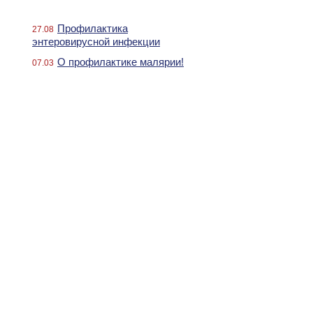
Профилактика
27.08
энтеровирусной инфекции
О профилактике малярии!
07.03