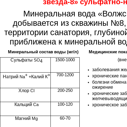
звезда-8» сульфатно-
Минеральная вода «Волжск
добывается из скважины №8,
территории санатория, глубиной
приближена к минеральной во
Минеральный состав воды (мг/л)
Медицинские пок
(вне
Сульфаты
1500-1000
SO
4
заболевания же
+
+
700-1200
хронические па
Натрий
+Калий К
Na
болезни обмена 
ожирение
Хлор
200-250
CI
хронические за
желчевыводящи
Кальций
100-120
Ca
хроническое за
Магний
60-70
Mg