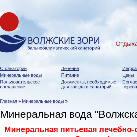
Отдыха
О санатории
Лечение
Инфра
Минеральные воды
Питание
Цены
Пользовательское
Документы, необходимые
Соглас
соглашение
для заезда в санаторий
персо
Главная
»
Минеральные воды
»
Минеральная вода "Волжска
Минеральная питьевая лечебно-