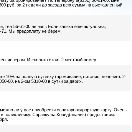
лату за бронирование? По телефону 8(8352) 56-61-00, мне
7500 руб, за 2 недели до заезда всю сумму на выставленный
, тел 56-61-00 не наш. Если заявка еще актуальна,
0-71. Мы предоплату не берем.
 пенсионерам. И сколько стоит 2 местный номер
е 10% на полную путевку (проживание, питание, лечение). 2-
50-00, на 2-ом 5310-00 в сутки за двоих.
можно ли у вас приобрести санаторнокурортную карту. Очень
 в поликлинику. Справку на Ковид(анализ) предоставим.
бря.