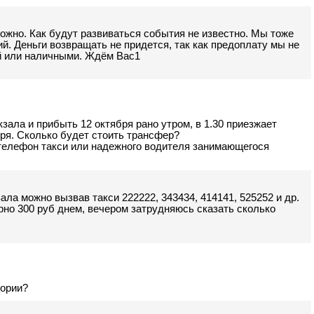
ожно. Как будут развиваться события не известно. Мы тоже
й. Деньги возвращать не придется, так как предоплату мы не
ой или наличными. Ждём Вас1
зала и прибыть 12 октября рано утром, в 1.30 приезжает
бря. Сколько будет стоить трансфер?
 телефон такси или надежного водителя занимающегося
ала можно вызвав такси 222222, 343434, 414141, 525252 и др.
рно 300 руб днем, вечером затрудняюсь сказать сколько
тории?