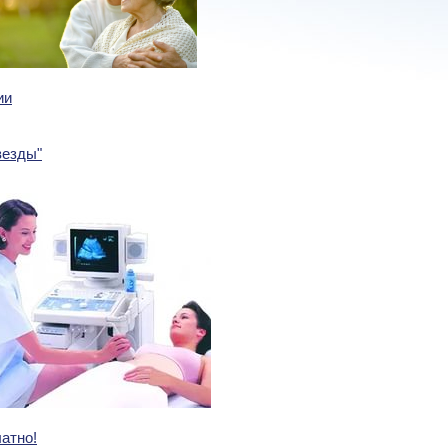
ии
везды"
атно!