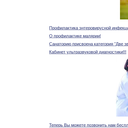
Профилактика энтеровирусной инфекц
О профилактике малярии!
Санаторию присвоена категория "Две з
Кабинет ультразвуковой диагностики!!!
Теперь Вы можете позвонить нам беспл