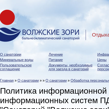
Отдыха
О санатории
Лечение
Инфра
Минеральные воды
Питание
Цены
Пользовательское
Документы, необходимые
Соглас
соглашение
для заезда в санаторий
персо
Главная
»
О санатории
»
»
О санатории
»
Обработка персональ
Политика информационной 
информационных систем П