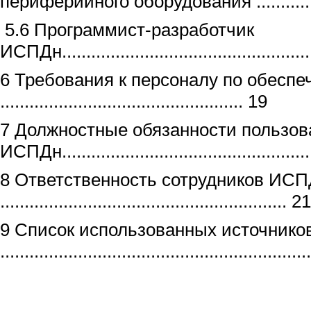
периферийного оборудования ...........
5.6 Программист-разработчик
ИСПДн....................................................
6 Требования к персоналу по обесп
.................................................. 19
7 Должностные обязанности пользов
ИСПДн..................................................
8 Ответственность сотрудников ИС
........................................................... 21
9 Список использованных источнико
..............................................................