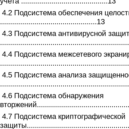
учета ...........................................13
4.2 Подсистема обеспечения целост
................................................13
4.3 Подсистема антивирусной защи
..............................................................
4.4 Подсистема межсетевого экрани
..............................................................
4.5 Подсистема анализа защищенно
..............................................................
4.6 Подсистема обнаружения
вторжений...............................................
4.7 Подсистема криптографической
защиты...................................................