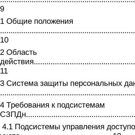
9
1 Общие положения
................................................................
10
2 Область
действия....................................................
11
3 Система защиты персональных да
..............................................................
4 Требования к подсистемам
СЗПДн.....................................................
4.1 Подсистемы управления доступо