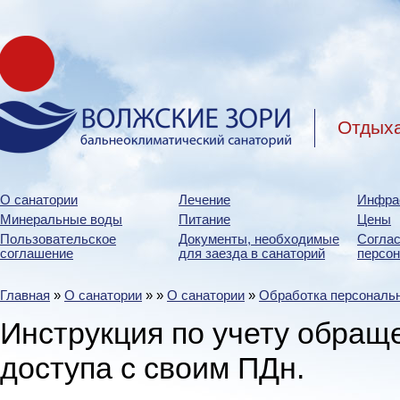
Отдыха
О санатории
Лечение
Инфра
Минеральные воды
Питание
Цены
Пользовательское
Документы, необходимые
Соглас
соглашение
для заезда в санаторий
персо
Главная
»
О санатории
»
»
О санатории
»
Обработка персональ
Инструкция по учету обращ
доступа с своим ПДн.