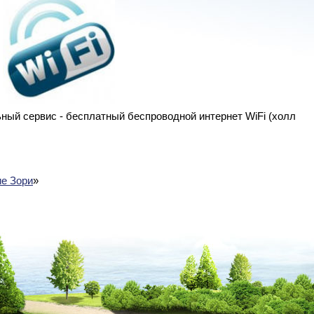
ный сервис - бесплатный беспроводной интернет WiFi (холл
е Зори
»