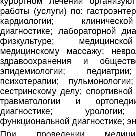
курортном лечении организую
работы (услуги) по: гастроэнтер
кардиологии; клиническо
диагностике; лабораторной диа
физкультуре; медицинско
медицинскому массажу; неврол
здравоохранения и обществ
эпидемиологии; педиатрии
психотерапии; пульмонологии;
сестринскому делу; спортивной
травматологии и ортопедии
диагностике; урологии;
функциональной диагностике; э
При проведении медицин