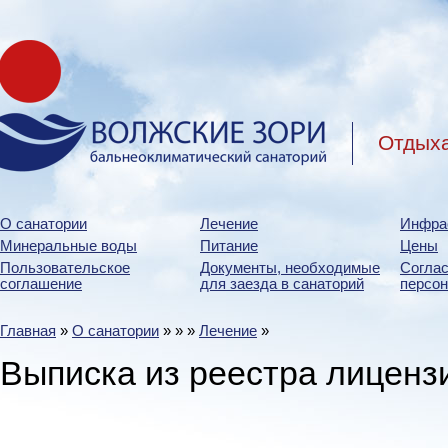
Отдыха
О санатории
Лечение
Инфра
Минеральные воды
Питание
Цены
Пользовательское
Документы, необходимые
Соглас
соглашение
для заезда в санаторий
персо
Главная
»
О санатории
»
»
»
Лечение
»
Выписка из реестра лиценз