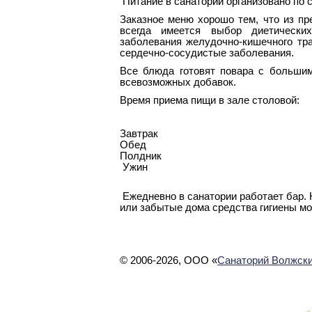
Питание в санатории организовано по с
Заказное меню хорошо тем, что из п
всегда имеется выбор диетически
заболевания желудочно-кишечного тра
сердечно-сосудистые заболевания.
Все блюда готовят повара с большим
всевозможных добавок.
Время приема пищи в зале столовой:
Завтрак
Обед
Полдник
Ужин
Ежедневно в санатории работает бар. 
или забытые дома средства гигиены мо
© 2006-2026, ООО «
Санаторий Волжски