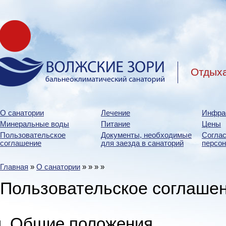
Отдыха
О санатории
Лечение
Инфра
Минеральные воды
Питание
Цены
Пользовательское
Документы, необходимые
Соглас
соглашение
для заезда в санаторий
персо
Главная
»
О санатории
»
»
»
»
Пользовательское соглаше
Общие положения