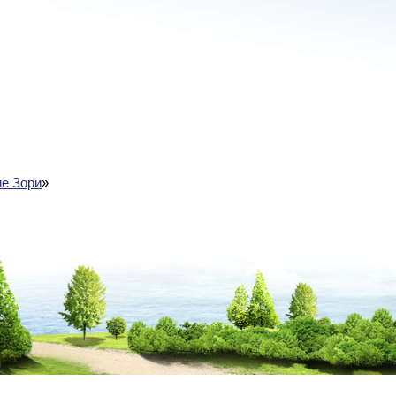
е Зори
»