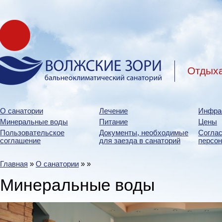
Отдыха
О санатории
Лечение
Инфра
Минеральные воды
Питание
Цены
Пользовательское
Документы, необходимые
Соглас
соглашение
для заезда в санаторий
персо
Главная
»
О санатории
»
»
Минеральные воды