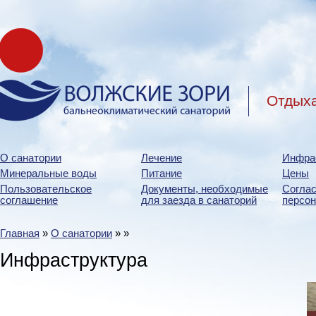
Отдыха
О санатории
Лечение
Инфра
Минеральные воды
Питание
Цены
Пользовательское
Документы, необходимые
Соглас
соглашение
для заезда в санаторий
персо
Главная
»
О санатории
»
»
Инфраструктура