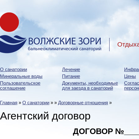
Отдыха
О санатории
Лечение
Инфра
Минеральные воды
Питание
Цены
Пользовательское
Документы, необходимые
Соглас
соглашение
для заезда в санаторий
персо
Главная
»
О санатории
»
»
Договорные отношения
»
Агентский договор
ДОГОВОР №___