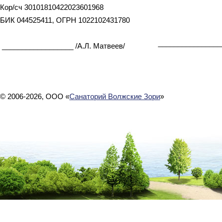
Кор/сч 30101810422023601968
БИК 044525411, ОГРН 1022102431780
________________
__________________ /А.Л. Матвеев/
© 2006-2026, ООО «
Санаторий Волжские Зори
»