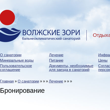
Отдыха
О санатории
Лечение
Инфра
Минеральные воды
Питание
Цены
Пользовательское
Документы, необходимые
Соглас
соглашение
для заезда в санаторий
персо
Главная
»
О санатории
»
»
»
Лечение
»
»
»
Бронирование