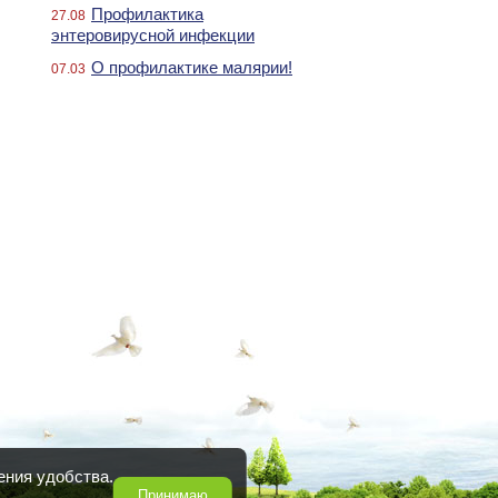
Профилактика
27.08
энтеровирусной инфекции
О профилактике малярии!
07.03
ения удобства.
Принимаю