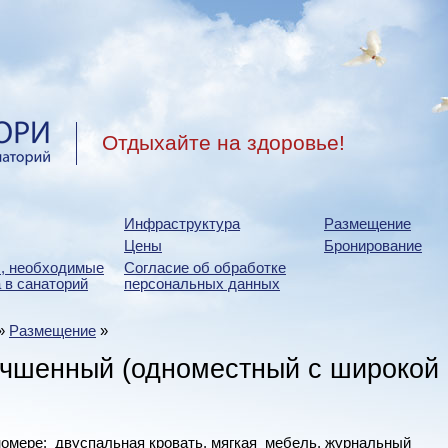
Отдыхайте на здоровье!
Инфраструктура
Размещение
Цены
Бронирование
, необходимые
Согласие об обработке
 в санаторий
персональных данных
»
Размещение
»
учшенный (одноместный с широкой
омере: двуспальная кровать, мягкая мебель, журнальный