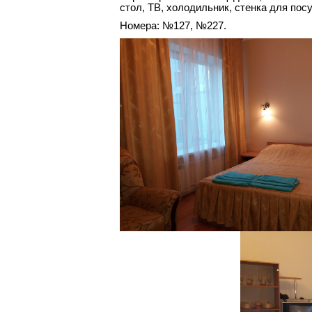
стол, ТВ, холодильник, стенка для посу
Номера: №127, №227.