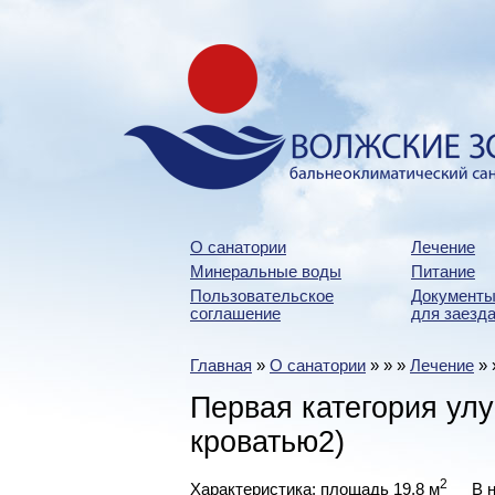
О санатории
Лечение
Минеральные воды
Питание
Пользовательское
Документы
соглашение
для заезда
Главная
»
О санатории
»
»
»
Лечение
»
Первая категория ул
кроватью2)
2
Характеристика: площадь 19,8 м
В н