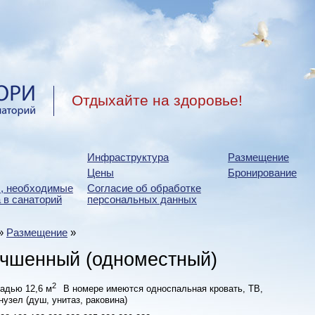
Отдыхайте на здоровье!
Инфраструктура
Размещение
Цены
Бронирование
, необходимые
Согласие об обработке
 в санаторий
персональных данных
»
Размещение
»
учшенный (одноместный)
2
адью 12,6 м
В номере имеются односпальная кровать, ТВ,
зел (душ, унитаз, раковина)