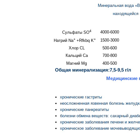
Минеральная вода «В
находящейся н
4
4000-6000
Сульфаты SO
+
+
1500-3000
Натрий Na
+Rfkbq K
Хлор CL
500-600
Кальций Ca
700-800
Магний Mg
400-500
Общая минерализация:7,5-9,5 г/л
Медицинские 
хронические гастриты
неосложненная язвенная болезнь желудк
хронические панкреатиты
болезни обмена веществ: сахарный диабе
хронические заболевания печени и желч
хроническое заболевание мочевыводящи