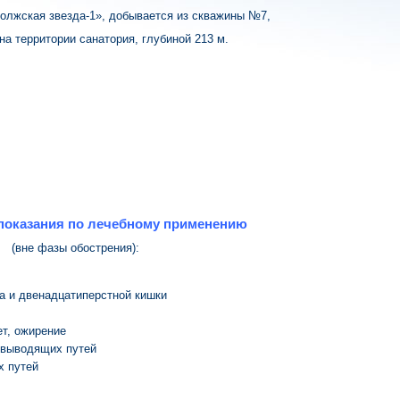
олжская звезда-1», добывается из скважины №7,
а территории санатория, глубиной 213 м.
показания по лечебному
применению
(вне фазы обострения):
а и двенадцатиперстной кишки
т, ожирение
евыводящих путей
х путей