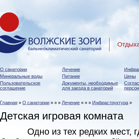
Отдыха
О санатории
Лечение
Инфра
Минеральные воды
Питание
Цены
Пользовательское
Документы, необходимые
Соглас
соглашение
для заезда в санаторий
персо
Главная
»
О санатории
»
»
»
Лечение
»
»
»
Инфраструктура
»
Детская игровая комната
Одно из тех редких мест, гд