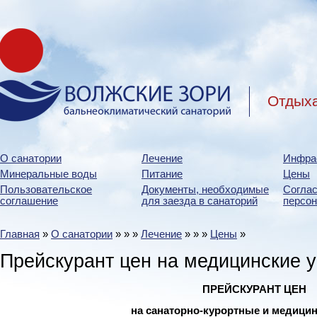
Отдыха
О санатории
Лечение
Инфра
Минеральные воды
Питание
Цены
Пользовательское
Документы, необходимые
Соглас
соглашение
для заезда в санаторий
персо
Главная
»
О санатории
»
»
»
Лечение
»
»
»
Цены
»
Прейскурант цен на медицинские у
ПРЕЙСКУРАНТ ЦЕН
н
а санаторно-курортные и медицин