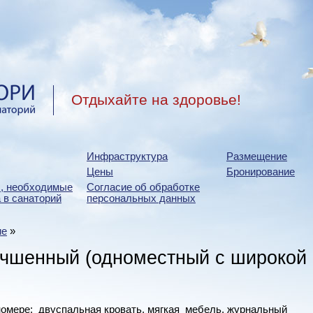
Отдыхайте на здоровье!
Инфраструктура
Размещение
Цены
Бронирование
, необходимые
Согласие об обработке
 в санаторий
персональных данных
ие
»
учшенный (одноместный с широкой
омере: двуспальная кровать, мягкая мебель, журнальный