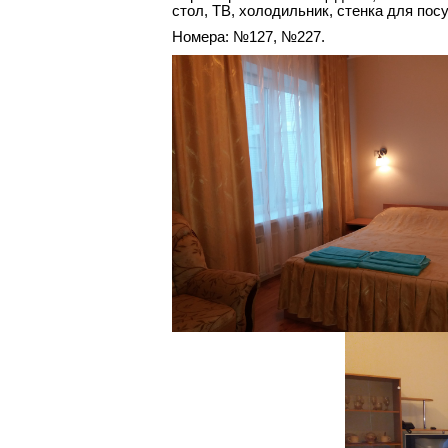
стол, ТВ, холодильник, стенка для посу
Номера: №127, №227.