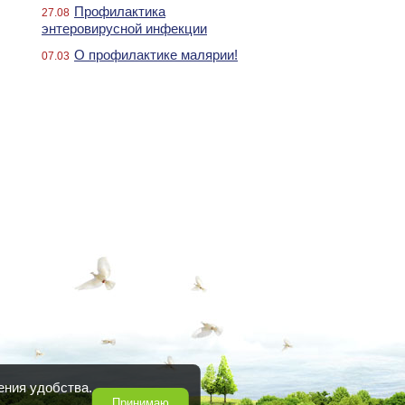
Профилактика
27.08
энтеровирусной инфекции
О профилактике малярии!
07.03
ения удобства.
Принимаю