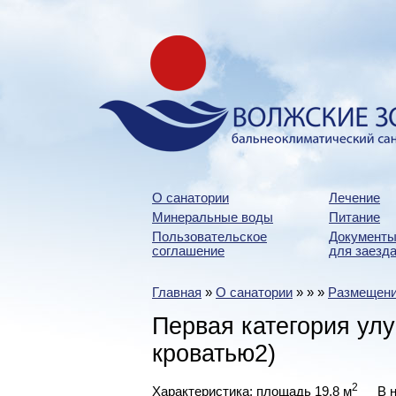
О санатории
Лечение
Минеральные воды
Питание
Пользовательское
Документы
соглашение
для заезда
Главная
»
О санатории
»
»
»
Размещен
Первая категория ул
кроватью2)
2
Характеристика: площадь 19,8 м
В н