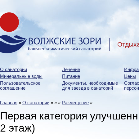
Отдыха
О санатории
Лечение
Инфра
Минеральные воды
Питание
Цены
Пользовательское
Документы, необходимые
Соглас
соглашение
для заезда в санаторий
персо
Главная
»
О санатории
»
»
»
Размещение
»
Первая категория улучшенн
2 этаж)